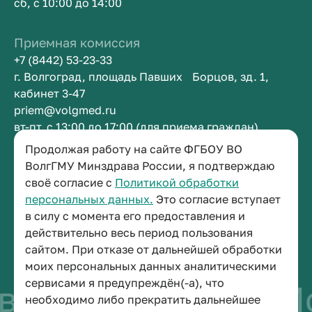
сб, с 10:00 до 14:00
Приемная комиссия
+7 (8442) 53-23-33
г. Волгоград, площадь Павших Борцов, зд. 1,
кабинет 3-47
priem@volgmed.ru
вт-пт, с 13:00 до 17:00 (для приема граждан)
Продолжая работу на сайте ФГБОУ ВО
Приемная ректора
ВолгГМУ Минздрава России, я подтверждаю
своё согласие с
Политикой обработки
+7 (8442) 38-50-05
персональных данных.
Это согласие вступает
г. Волгоград, площадь Павших Борцов, зд. 1,
в силу с момента его предоставления и
кабинет 3-11
действительно весь период пользования
post@volgmed.ru
сайтом. При отказе от дальнейшей обработки
пн-пт, с 08.30 до 17.00 (перерыв с 12.30 до 13.00)
моих персональных данных аналитическими
сервисами я предупреждён(-а), что
во быть врачом
Ис
необходимо либо прекратить дальнейшее