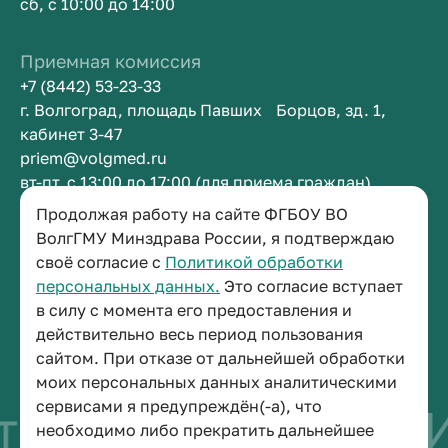
сб, с 10:00 до 14:00
Приемная комиссия
+7 (8442) 53-23-33
г. Волгоград, площадь Павших Борцов, зд. 1,
кабинет 3-47
priem@volgmed.ru
вт-пт, с 13:00 до 17:00 (для приема граждан)
Продолжая работу на сайте ФГБОУ ВО
Приемная ректора
ВолгГМУ Минздрава России, я подтверждаю
своё согласие с
Политикой обработки
+7 (8442) 38-50-05
персональных данных.
Это согласие вступает
г. Волгоград, площадь Павших Борцов, зд. 1,
в силу с момента его предоставления и
кабинет 3-11
действительно весь период пользования
post@volgmed.ru
сайтом. При отказе от дальнейшей обработки
пн-пт, с 08.30 до 17.00 (перерыв с 12.30 до 13.00)
моих персональных данных аналитическими
сервисами я предупреждён(-а), что
тво быть врачом
И
необходимо либо прекратить дальнейшее