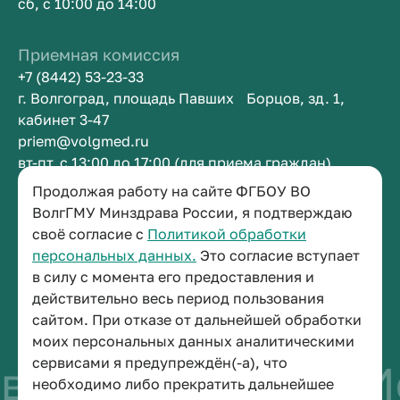
сб, с 10:00 до 14:00
Приемная комиссия
+7 (8442) 53-23-33
г. Волгоград, площадь Павших Борцов, зд. 1,
кабинет 3-47
priem@volgmed.ru
вт-пт, с 13:00 до 17:00 (для приема граждан)
Продолжая работу на сайте ФГБОУ ВО
Приемная ректора
ВолгГМУ Минздрава России, я подтверждаю
своё согласие с
Политикой обработки
+7 (8442) 38-50-05
персональных данных.
Это согласие вступает
г. Волгоград, площадь Павших Борцов, зд. 1,
в силу с момента его предоставления и
кабинет 3-11
действительно весь период пользования
post@volgmed.ru
сайтом. При отказе от дальнейшей обработки
пн-пт, с 08.30 до 17.00 (перерыв с 12.30 до 13.00)
моих персональных данных аналитическими
сервисами я предупреждён(-а), что
во быть врачом
И
необходимо либо прекратить дальнейшее