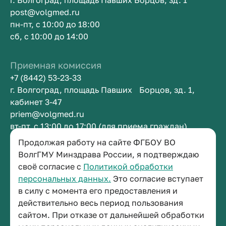
г. Волгоград, площадь Павших Борцов, зд. 1
post@volgmed.ru
пн-пт, с 10:00 до 18:00
сб, с 10:00 до 14:00
Приемная комиссия
+7 (8442) 53-23-33
г. Волгоград, площадь Павших Борцов, зд. 1,
кабинет 3-47
priem@volgmed.ru
вт-пт, с 13:00 до 17:00 (для приема граждан)
Продолжая работу на сайте ФГБОУ ВО
Приемная ректора
ВолгГМУ Минздрава России, я подтверждаю
своё согласие с
Политикой обработки
+7 (8442) 38-50-05
персональных данных.
Это согласие вступает
г. Волгоград, площадь Павших Борцов, зд. 1,
в силу с момента его предоставления и
кабинет 3-11
действительно весь период пользования
post@volgmed.ru
сайтом. При отказе от дальнейшей обработки
пн-пт, с 08.30 до 17.00 (перерыв с 12.30 до 13.00)