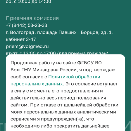
сб, с 10:00 до 14:00
Приемная комиссия
+7 (8442) 53-23-33
г. Волгоград, площадь Павших Борцов, зд. 1,
кабинет 3-47
priem@volgmed.ru
вт-пт, с 13:00 до 17:00 (для приема граждан)
Продолжая работу на сайте ФГБОУ ВО
Приемная ректора
ВолгГМУ Минздрава России, я подтверждаю
своё согласие с
Политикой обработки
+7 (8442) 38-50-05
персональных данных.
Это согласие вступает
г. Волгоград, площадь Павших Борцов, зд. 1,
в силу с момента его предоставления и
кабинет 3-11
действительно весь период пользования
post@volgmed.ru
сайтом. При отказе от дальнейшей обработки
пн-пт, с 08.30 до 17.00 (перерыв с 12.30 до 13.00)
моих персональных данных аналитическими
сервисами я предупреждён(-а), что
во быть врачом
И
необходимо либо прекратить дальнейшее