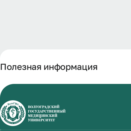
Полезная информация