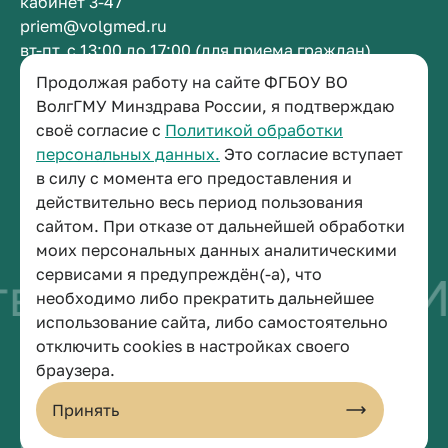
кабинет 3-47
priem@volgmed.ru
вт-пт, с 13:00 до 17:00 (для приема граждан)
Продолжая работу на сайте ФГБОУ ВО
Приемная ректора
ВолгГМУ Минздрава России, я подтверждаю
своё согласие с
Политикой обработки
+7 (8442) 38-50-05
персональных данных.
Это согласие вступает
г. Волгоград, площадь Павших Борцов, зд. 1,
в силу с момента его предоставления и
кабинет 3-11
действительно весь период пользования
post@volgmed.ru
сайтом. При отказе от дальнейшей обработки
пн-пт, с 08.30 до 17.00 (перерыв с 12.30 до 13.00)
моих персональных данных аналитическими
сервисами я предупреждён(-а), что
во быть врачом
И
необходимо либо прекратить дальнейшее
использование сайта, либо самостоятельно
отключить cookies в настройках своего
© 2026 Волгоградский государственный медицинский университет
браузера.
Политика конфиденциальности
Политика по обработке персональных данных
Принять
Пользовательское соглашение