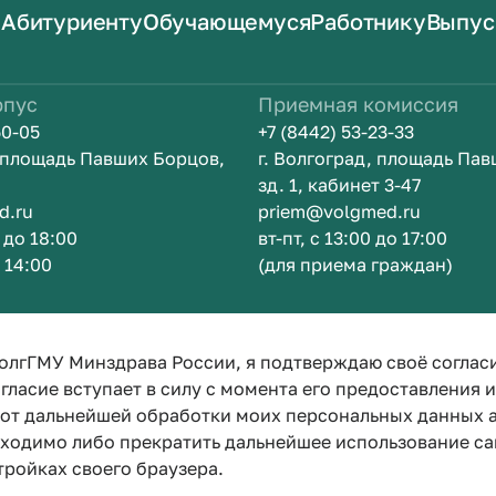
Абитуриенту
Обучающемуся
Работнику
Выпус
рпус
Приемная комиссия
50-05
+7 (8442) 53-23-33
, площадь Павших Борцов,
г. Волгоград, площадь Па
зд. 1, кабинет 3-47
d.ru
priem@volgmed.ru
0 до 18:00
вт-пт, с 13:00 до 17:00
о 14:00
(для приема граждан)
ом
Искусство 
олгГМУ Минздрава России, я подтверждаю своё соглас
гласие вступает в силу с момента его предоставления 
е от дальнейшей обработки моих персональных данных
бходимо либо прекратить дальнейшее использование са
тройках своего браузера.
Политика конфиденциальности
Политика по обработке персона