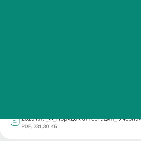
пропедевтиче
Студенческая жизнь
Международная
Название
деятельность
2025 г.п. _Ф_Порядок аттестации_ Учебная практика (
Категория публикации
Абитуриенту
Образование
Дата публикации
Обучающемуся
07.02.2026
Структурное подразделение
Кафедра организации фармацевтического дела, фарма
Бизнесу
Файл
2025 г.п. _Ф_Порядок аттестации_ Учебна
PDF, 231,30 КБ