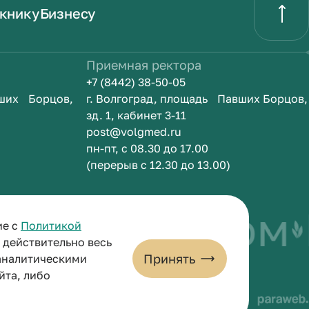
книку
Бизнесу
Приемная ректора
+7 (8442) 38-50-05
вших Борцов,
г. Волгоград, площадь Павших Борцов,
зд. 1, кабинет 3-11
post@volgmed.ru
пн-пт, с 08.30 до 17.00
(перерыв с 12.30 до 13.00)
быть врачом
И
ие с
Политикой
и действительно весь
Принять
 аналитическими
йта, либо
льных данных
Пользовательское соглашение