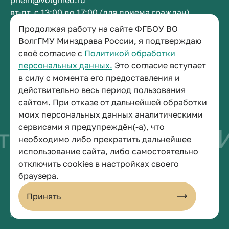
priem@volgmed.ru
вт-пт, с 13:00 до 17:00 (для приема граждан)
Продолжая работу на сайте ФГБОУ ВО
Приемная ректора
ВолгГМУ Минздрава России, я подтверждаю
своё согласие с
Политикой обработки
+7 (8442) 38-50-05
персональных данных.
Это согласие вступает
г. Волгоград, площадь Павших Борцов, зд. 1,
в силу с момента его предоставления и
кабинет 3-11
действительно весь период пользования
post@volgmed.ru
сайтом. При отказе от дальнейшей обработки
пн-пт, с 08.30 до 17.00 (перерыв с 12.30 до 13.00)
моих персональных данных аналитическими
сервисами я предупреждён(-а), что
тво быть врачом
И
необходимо либо прекратить дальнейшее
использование сайта, либо самостоятельно
отключить cookies в настройках своего
© 2026 Волгоградский государственный медицинский университет
браузера.
Политика конфиденциальности
Политика по обработке персональных данных
Принять
Пользовательское соглашение