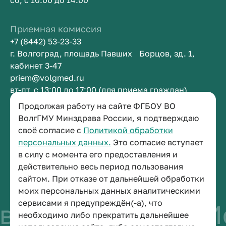
сб, с 10:00 до 14:00
Приемная комиссия
+7 (8442) 53-23-33
г. Волгоград, площадь Павших Борцов, зд. 1,
кабинет 3-47
priem@volgmed.ru
вт-пт, с 13:00 до 17:00 (для приема граждан)
Продолжая работу на сайте ФГБОУ ВО
Приемная ректора
ВолгГМУ Минздрава России, я подтверждаю
своё согласие с
Политикой обработки
+7 (8442) 38-50-05
персональных данных.
Это согласие вступает
г. Волгоград, площадь Павших Борцов, зд. 1,
в силу с момента его предоставления и
кабинет 3-11
действительно весь период пользования
post@volgmed.ru
сайтом. При отказе от дальнейшей обработки
пн-пт, с 08.30 до 17.00 (перерыв с 12.30 до 13.00)
моих персональных данных аналитическими
сервисами я предупреждён(-а), что
во быть врачом
Ис
необходимо либо прекратить дальнейшее