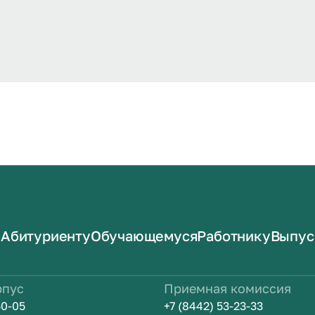
Абитуриенту
Обучающемуся
Работнику
Выпус
рпус
Приемная комиссия
50-05
+7 (8442) 53-23-33