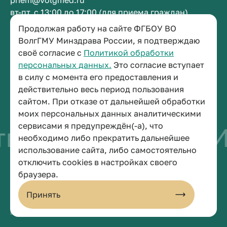
priem@volgmed.ru
вт-пт, с 13:00 до 17:00 (для приема граждан)
Продолжая работу на сайте ФГБОУ ВО
Приемная ректора
ВолгГМУ Минздрава России, я подтверждаю
своё согласие с
Политикой обработки
+7 (8442) 38-50-05
персональных данных.
Это согласие вступает
г. Волгоград, площадь Павших Борцов, зд. 1,
в силу с момента его предоставления и
кабинет 3-11
действительно весь период пользования
post@volgmed.ru
сайтом. При отказе от дальнейшей обработки
пн-пт, с 08.30 до 17.00 (перерыв с 12.30 до 13.00)
моих персональных данных аналитическими
сервисами я предупреждён(-а), что
во быть врачом
И
необходимо либо прекратить дальнейшее
использование сайта, либо самостоятельно
отключить cookies в настройках своего
© 2026 Волгоградский государственный медицинский университет
браузера.
Политика конфиденциальности
Политика по обработке персональных данных
Принять
Пользовательское соглашение