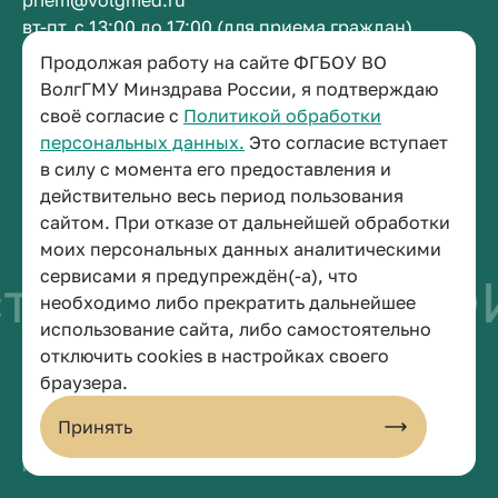
priem@volgmed.ru
вт-пт, с 13:00 до 17:00 (для приема граждан)
Продолжая работу на сайте ФГБОУ ВО
Приемная ректора
ВолгГМУ Минздрава России, я подтверждаю
своё согласие с
Политикой обработки
+7 (8442) 38-50-05
персональных данных.
Это согласие вступает
г. Волгоград, площадь Павших Борцов, зд. 1,
в силу с момента его предоставления и
кабинет 3-11
действительно весь период пользования
post@volgmed.ru
сайтом. При отказе от дальнейшей обработки
пн-пт, с 08.30 до 17.00 (перерыв с 12.30 до 13.00)
моих персональных данных аналитическими
сервисами я предупреждён(-а), что
тво быть врачом
необходимо либо прекратить дальнейшее
использование сайта, либо самостоятельно
отключить cookies в настройках своего
© 2026 Волгоградский государственный медицинский университет
браузера.
Политика конфиденциальности
Политика по обработке персональных данных
Принять
Пользовательское соглашение