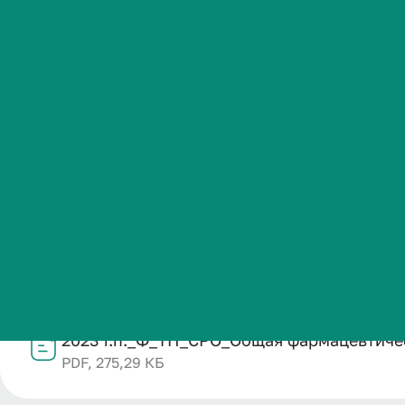
2026 уч. год
Студенческая жизнь
Международная
Название
деятельность
2023 г.п._Ф_ТП_СРО_Общая фармацевтическая технолог
Категория публикации
Абитуриенту
Образование
Дата публикации
Обучающемуся
07.02.2026
Структурное подразделение
Кафедра организации фармацевтического дела, фарма
Бизнесу
Файл
2023 г.п._Ф_ТП_СРО_Общая фармацевтичес
PDF, 275,29 КБ