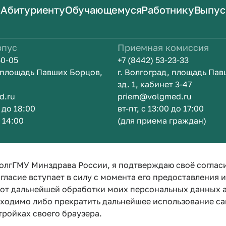
Абитуриенту
Обучающемуся
Работнику
Выпус
рпус
Приемная комиссия
50-05
+7 (8442) 53-23-33
, площадь Павших Борцов,
г. Волгоград, площадь Па
зд. 1, кабинет 3-47
d.ru
priem@volgmed.ru
0 до 18:00
вт-пт, с 13:00 до 17:00
о 14:00
(для приема граждан)
ом
Искусство 
олгГМУ Минздрава России, я подтверждаю своё соглас
гласие вступает в силу с момента его предоставления 
е от дальнейшей обработки моих персональных данных
бходимо либо прекратить дальнейшее использование са
тройках своего браузера.
Политика конфиденциальности
Политика по обработке персона