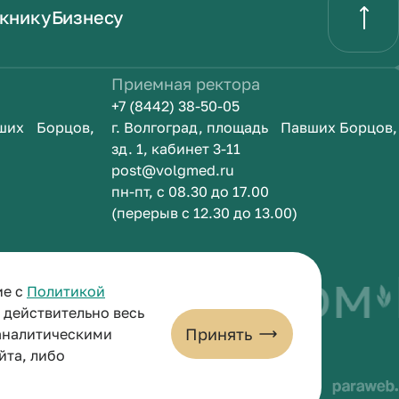
книку
Бизнесу
Приемная ректора
+7 (8442) 38-50-05
вших Борцов,
г. Волгоград, площадь Павших Борцов,
зд. 1, кабинет 3-11
post@volgmed.ru
пн-пт, с 08.30 до 17.00
(перерыв с 12.30 до 13.00)
быть врачом
ие с
Политикой
и действительно весь
Принять
 аналитическими
йта, либо
льных данных
Пользовательское соглашение