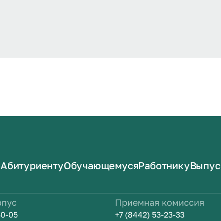
Абитуриенту
Обучающемуся
Работнику
Выпус
рпус
Приемная комиссия
50-05
+7 (8442) 53-23-33