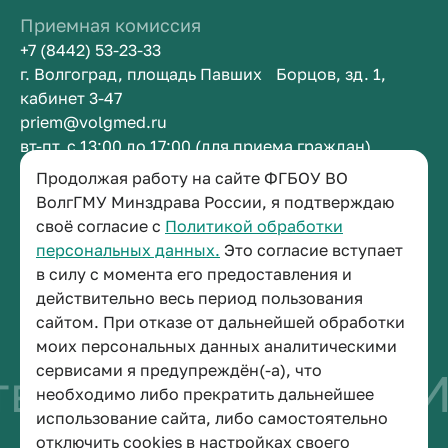
Приемная комиссия
+7 (8442) 53-23-33
г. Волгоград, площадь Павших Борцов, зд. 1,
кабинет 3-47
priem@volgmed.ru
вт-пт, с 13:00 до 17:00 (для приема граждан)
Продолжая работу на сайте ФГБОУ ВО
Приемная ректора
ВолгГМУ Минздрава России, я подтверждаю
своё согласие с
Политикой обработки
+7 (8442) 38-50-05
персональных данных.
Это согласие вступает
г. Волгоград, площадь Павших Борцов, зд. 1,
в силу с момента его предоставления и
кабинет 3-11
действительно весь период пользования
post@volgmed.ru
сайтом. При отказе от дальнейшей обработки
пн-пт, с 08.30 до 17.00 (перерыв с 12.30 до 13.00)
моих персональных данных аналитическими
сервисами я предупреждён(-а), что
во быть врачом
И
необходимо либо прекратить дальнейшее
использование сайта, либо самостоятельно
отключить cookies в настройках своего