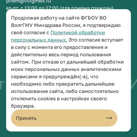
priem@volgmed.ru
вт-пт, с 13:00 до 17:00 (для приема граждан)
Продолжая работу на сайте ФГБОУ ВО
Приемная ректора
ВолгГМУ Минздрава России, я подтверждаю
своё согласие с
Политикой обработки
+7 (8442) 38-50-05
персональных данных.
Это согласие вступает
г. Волгоград, площадь Павших Борцов, зд. 1,
в силу с момента его предоставления и
кабинет 3-11
действительно весь период пользования
post@volgmed.ru
сайтом. При отказе от дальнейшей обработки
пн-пт, с 08.30 до 17.00 (перерыв с 12.30 до 13.00)
моих персональных данных аналитическими
сервисами я предупреждён(-а), что
во быть врачом
И
необходимо либо прекратить дальнейшее
использование сайта, либо самостоятельно
отключить cookies в настройках своего
© 2026 Волгоградский государственный медицинский университет
браузера.
Политика конфиденциальности
Политика по обработке персональных данных
Принять
Пользовательское соглашение