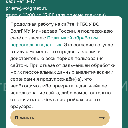
кабинет 3-47
priem@volgmed.ru
вт-пт, с 13:00 до 17:00 (для приема граждан)
Продолжая работу на сайте ФГБОУ ВО
Приемная ректора
ВолгГМУ Минздрава России, я подтверждаю
своё согласие с
Политикой обработки
+7 (8442) 38-50-05
персональных данных.
Это согласие вступает
г. Волгоград, площадь Павших Борцов, зд. 1,
в силу с момента его предоставления и
кабинет 3-11
действительно весь период пользования
post@volgmed.ru
сайтом. При отказе от дальнейшей обработки
пн-пт, с 08.30 до 17.00 (перерыв с 12.30 до 13.00)
моих персональных данных аналитическими
сервисами я предупреждён(-а), что
во быть врачом
И
необходимо либо прекратить дальнейшее
использование сайта, либо самостоятельно
отключить cookies в настройках своего
© 2026 Волгоградский государственный медицинский университет
браузера.
Политика конфиденциальности
Политика по обработке персональных данных
Принять
Пользовательское соглашение