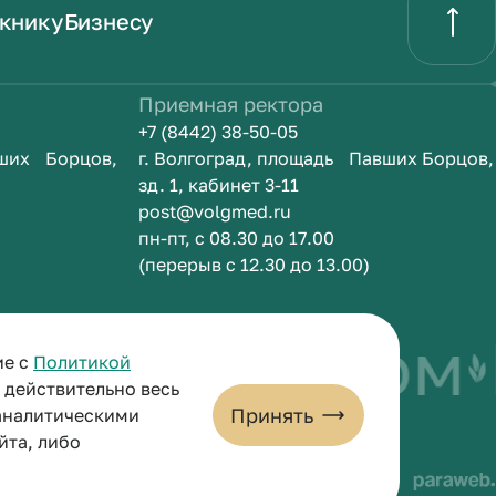
книку
Бизнесу
Приемная ректора
+7 (8442) 38-50-05
вших Борцов,
г. Волгоград, площадь Павших Борцов,
зд. 1, кабинет 3-11
post@volgmed.ru
пн-пт, с 08.30 до 17.00
(перерыв с 12.30 до 13.00)
быть врачом
И
ие с
Политикой
и действительно весь
Принять
 аналитическими
йта, либо
льных данных
Пользовательское соглашение