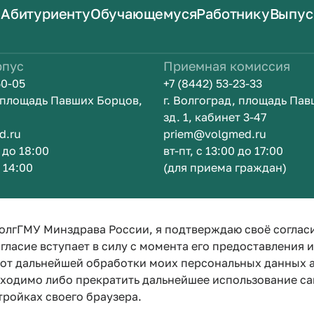
Абитуриенту
Обучающемуся
Работнику
Выпус
рпус
Приемная комиссия
50-05
+7 (8442) 53-23-33
, площадь Павших Борцов,
г. Волгоград, площадь Па
зд. 1, кабинет 3-47
d.ru
priem@volgmed.ru
0 до 18:00
вт-пт, с 13:00 до 17:00
о 14:00
(для приема граждан)
ом
Искусство 
олгГМУ Минздрава России, я подтверждаю своё соглас
гласие вступает в силу с момента его предоставления 
е от дальнейшей обработки моих персональных данных
бходимо либо прекратить дальнейшее использование са
тройках своего браузера.
Политика конфиденциальности
Политика по обработке персона