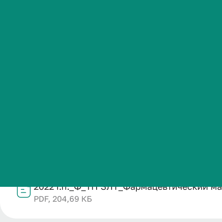
маркетинг_20
Студенческая жизнь
Международная
Название
деятельность
2022 г.п._Ф_ТП ЗЛТ_Фармацевтический маркетинг_2025-
Категория публикации
Абитуриенту
Образование
Дата публикации
Обучающемуся
09.02.2026
Структурное подразделение
Кафедра организации фармацевтического дела, фарма
Бизнесу
Файл
2022 г.п._Ф_ТП ЗЛТ_Фармацевтический ма
PDF, 204,69 КБ