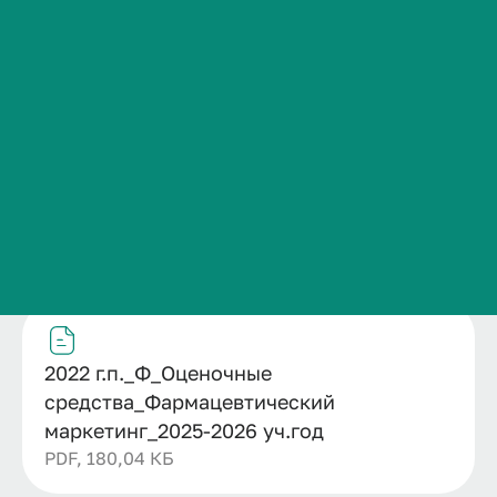
2022 г.п._Ф_Оценочные
Сведения об образовательной организации
средства_Фармацевтический маркетинг_2025-
Контакты
2026 уч.год
Категория публикации
История ВолгГМУ
Образование
Вакансии
Дата публикации
Профком обучающихся и работников
09.02.2026
Структурное подразделение
Брендбук и фирменный стиль
Кафедра организации фармацевтического дела,
Часто задаваемые вопросы
фармацевтической технологии и биотехнологии
Файл
2022 г.п._Ф_Оценочные
средства_Фармацевтический
маркетинг_2025-2026 уч.год
PDF, 180,04 КБ