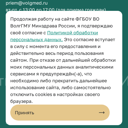
priem@volgmed.ru
вт-пт, с 13:00 до 17:00 (для приема граждан)
Продолжая работу на сайте ФГБОУ ВО
Приемная ректора
ВолгГМУ Минздрава России, я подтверждаю
своё согласие с
Политикой обработки
+7 (8442) 38-50-05
персональных данных.
Это согласие вступает
г. Волгоград, площадь Павших Борцов, зд. 1,
в силу с момента его предоставления и
кабинет 3-11
действительно весь период пользования
post@volgmed.ru
сайтом. При отказе от дальнейшей обработки
пн-пт, с 08.30 до 17.00 (перерыв с 12.30 до 13.00)
моих персональных данных аналитическими
сервисами я предупреждён(-а), что
во быть врачом
И
необходимо либо прекратить дальнейшее
использование сайта, либо самостоятельно
отключить cookies в настройках своего
© 2026 Волгоградский государственный медицинский университет
браузера.
Политика конфиденциальности
Политика по обработке персональных данных
Принять
Пользовательское соглашение