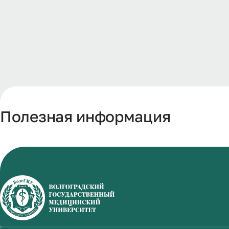
Полезная информация