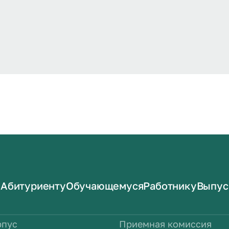
Абитуриенту
Обучающемуся
Работнику
Выпус
рпус
Приемная комиссия