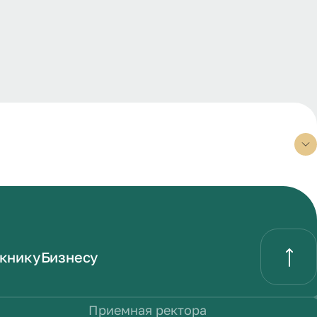
книку
Бизнесу
Приемная ректора