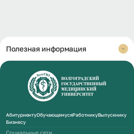
Полезная информация
Абитуриенту
Обучающемуся
Работнику
Выпускнику
Бизнесу
Социальные сети