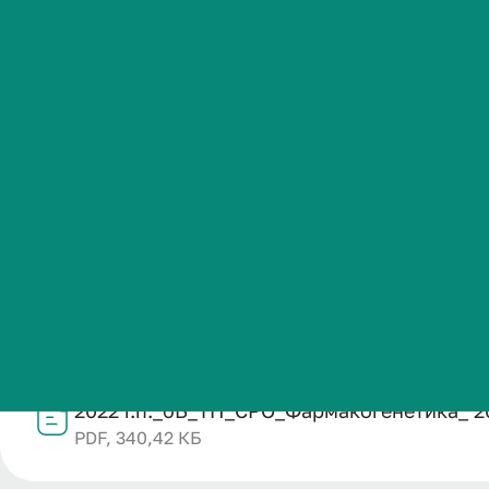
2025-2026 уч
Студенческая жизнь
Международная
Название
деятельность
2022 г.п._бБ_ТП_СРО_Фармакогенетика_ 2025-2026 уч. 
Категория публикации
Абитуриенту
Образование
Дата публикации
Обучающемуся
02.02.2026
Структурное подразделение
Кафедра фундаментальной медицины и биологии
Бизнесу
Файл
2022 г.п._бБ_ТП_СРО_Фармакогенетика_ 20
PDF, 340,42 КБ