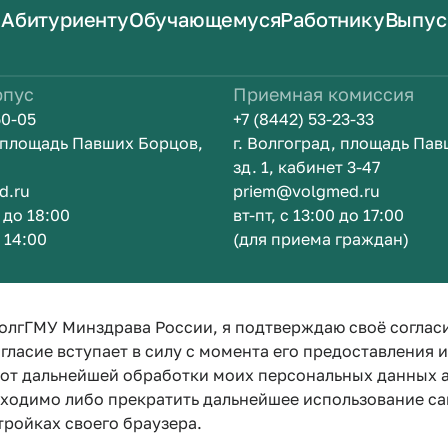
Абитуриенту
Обучающемуся
Работнику
Выпус
рпус
Приемная комиссия
50-05
+7 (8442) 53-23-33
, площадь Павших Борцов,
г. Волгоград, площадь Па
зд. 1, кабинет 3-47
d.ru
priem@volgmed.ru
0 до 18:00
вт-пт, с 13:00 до 17:00
о 14:00
(для приема граждан)
ом
Искусство 
олгГМУ Минздрава России, я подтверждаю своё соглас
гласие вступает в силу с момента его предоставления 
е от дальнейшей обработки моих персональных данных
бходимо либо прекратить дальнейшее использование са
тройках своего браузера.
Политика конфиденциальности
Политика по обработке персона