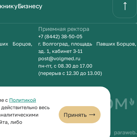
книку
Бизнесу
Приемная ректора
+7 (8442) 38-50-05
вших Борцов,
г. Волгоград, площадь Павших Борцов,
зд. 1, кабинет 3-11
post@volgmed.ru
пн-пт, с 08.30 до 17.00
(перерыв с 12.30 до 13.00)
быть врачом
И
ие с
Политикой
и действительно весь
Принять
 аналитическими
йта, либо
льных данных
Пользовательское соглашение