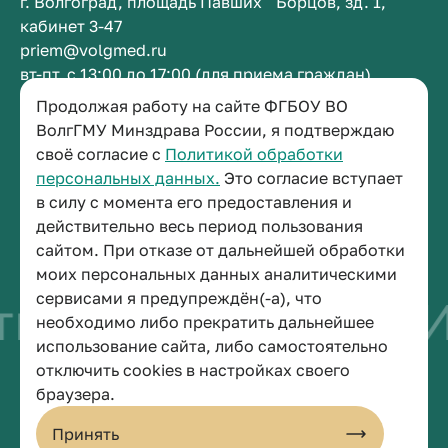
г. Волгоград, площадь Павших Борцов, зд. 1,
кабинет 3-47
priem@volgmed.ru
вт-пт, с 13:00 до 17:00 (для приема граждан)
Продолжая работу на сайте ФГБОУ ВО
Приемная ректора
ВолгГМУ Минздрава России, я подтверждаю
своё согласие с
Политикой обработки
+7 (8442) 38-50-05
персональных данных.
Это согласие вступает
г. Волгоград, площадь Павших Борцов, зд. 1,
в силу с момента его предоставления и
кабинет 3-11
действительно весь период пользования
post@volgmed.ru
сайтом. При отказе от дальнейшей обработки
пн-пт, с 08.30 до 17.00 (перерыв с 12.30 до 13.00)
моих персональных данных аналитическими
сервисами я предупреждён(-а), что
во быть врачом
И
необходимо либо прекратить дальнейшее
использование сайта, либо самостоятельно
отключить cookies в настройках своего
© 2026 Волгоградский государственный медицинский университет
браузера.
Политика конфиденциальности
Политика по обработке персональных данных
Принять
Пользовательское соглашение