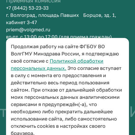
Приемная комиссия
+7 (8442) 53-23-33
г. Волгоград, площадь Павших Борцов, зд. 1,
кабинет 3-47
priem@volgmed.ru
вт-пт, с 13:00 до 17:00 (для приема граждан)
Продолжая работу на сайте ФГБОУ ВО
Приемная ректора
ВолгГМУ Минздрава России, я подтверждаю
своё согласие с
Политикой обработки
+7 (8442) 38-50-05
персональных данных.
Это согласие вступает
г. Волгоград, площадь Павших Борцов, зд. 1,
в силу с момента его предоставления и
кабинет 3-11
действительно весь период пользования
post@volgmed.ru
сайтом. При отказе от дальнейшей обработки
пн-пт, с 08.30 до 17.00 (перерыв с 12.30 до 13.00)
моих персональных данных аналитическими
сервисами я предупреждён(-а), что
тво быть врачом
И
необходимо либо прекратить дальнейшее
использование сайта, либо самостоятельно
отключить cookies в настройках своего
© 2026 Волгоградский государственный медицинский университет
браузера.