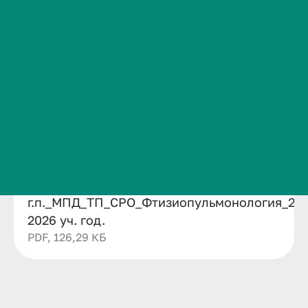
2026 уч. год.
Сведения об образовательной организации
Категория публикации
Контакты
Образование
История ВолгГМУ
Дата публикации
17.01.2026
Вакансии
Структурное подразделение
Профком обучающихся и работников
Кафедра фтизиопульмонологии
Брендбук и фирменный стиль
Файл
Часто задаваемые вопросы
2020
г.п._МПД_ТП_СРО_Фтизиопульмонология_202
2026 уч. год.
PDF, 126,29 КБ