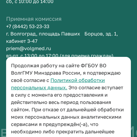
сб, с 10:00 до 14:00
Приемная комиссия
+7 (8442) 53-23-33
г. Волгоград, площадь Павших Борцов, зд. 1,
кабинет 3-47
priem@volgmed.ru
вт-пт, с 13:00 до 17:00 (для приема граждан)
Продолжая работу на сайте ФГБОУ ВО
Приемная ректора
ВолгГМУ Минздрава России, я подтверждаю
своё согласие с
Политикой обработки
+7 (8442) 38-50-05
персональных данных.
Это согласие вступает
г. Волгоград, площадь Павших Борцов, зд. 1,
в силу с момента его предоставления и
кабинет 3-11
действительно весь период пользования
post@volgmed.ru
сайтом. При отказе от дальнейшей обработки
пн-пт, с 08.30 до 17.00 (перерыв с 12.30 до 13.00)
моих персональных данных аналитическими
сервисами я предупреждён(-а), что
во быть врачом
И
необходимо либо прекратить дальнейшее