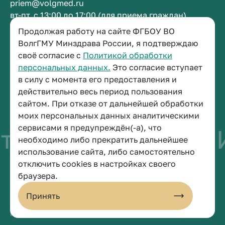
priem@volgmed.ru
вт-пт, с 13:00 до 17:00 (для приема граждан)
Продолжая работу на сайте ФГБОУ ВО
Приемная ректора
ВолгГМУ Минздрава России, я подтверждаю
своё согласие с
Политикой обработки
+7 (8442) 38-50-05
персональных данных.
Это согласие вступает
г. Волгоград, площадь Павших Борцов, зд. 1,
в силу с момента его предоставления и
кабинет 3-11
действительно весь период пользования
post@volgmed.ru
сайтом. При отказе от дальнейшей обработки
пн-пт, с 08.30 до 17.00 (перерыв с 12.30 до 13.00)
моих персональных данных аналитическими
сервисами я предупреждён(-а), что
тво быть врачом
И
необходимо либо прекратить дальнейшее
использование сайта, либо самостоятельно
отключить cookies в настройках своего
© 2026 Волгоградский государственный медицинский университет
браузера.
Политика конфиденциальности
Политика по обработке персональных данных
Принять
Пользовательское соглашение