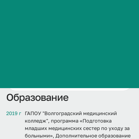
viktoriya.
seredintseva@
volgmed.
ru
Сведения об образовательной организации
Контакты
В медицине
9 лет 8 месяц
ев
История ВолгГМУ
Вакансии
Профком обучающихся и работников
Брендбук и фирменный стиль
Часто задаваемые вопросы
Дополнительно
VolgmedID:
viktoriya.seredintseva
Образование
2019 г
ГАПОУ "Волгоградский медицинский
колледж", программа «Подготовка
младших медицинских сестер по уходу за
больными», Дополнительное образование