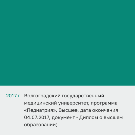
Сведения об образовательной организации
Контакты
История ВолгГМУ
Вакансии
Профком обучающихся и работников
Дополнительно
Брендбук и фирменный стиль
VolgmedID:
ubajdat.chirieva
Часто задаваемые вопросы
Образование
2017 г
Волгоградский государственный
медицинский университет, программа
«Педиатрия», Высшее, дата окончания
04.07.2017, документ - Диплом о высшем
образовании;