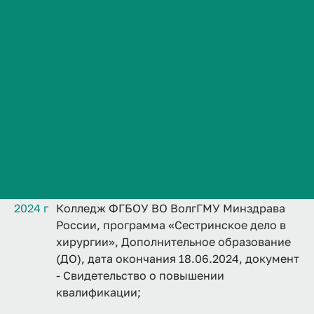
В медицине
9 лет 10 меся
цев
Сведения об образовательной организации
Контакты
История ВолгГМУ
Вакансии
Профком обучающихся и работников
Дополнительно
Брендбук и фирменный стиль
VolgmedID:
tatyana.kudelya
Часто задаваемые вопросы
Образование
2024 г
Колледж ФГБОУ ВО ВолгГМУ Минздрава
России, программа «Сестринское дело в
хирургии», Дополнительное образование
(ДО), дата окончания 18.06.2024, документ
- Свидетельство о повышении
квалификации;