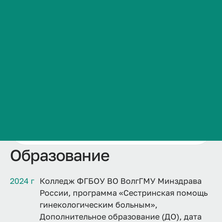
marina.
pushkareva@
volgmed.
ru
Сведения об образовательной организации
Контакты
В медицине
25 лет 7 меся
цев
История ВолгГМУ
Вакансии
Профком обучающихся и работников
Брендбук и фирменный стиль
Часто задаваемые вопросы
Дополнительно
VolgmedID:
marina.pushkareva
Образование
2024 г
Колледж ФГБОУ ВО ВолгГМУ Минздрава
России, программа «Сестринская помощь
гинекологическим больным»,
Дополнительное образование (ДО), дата