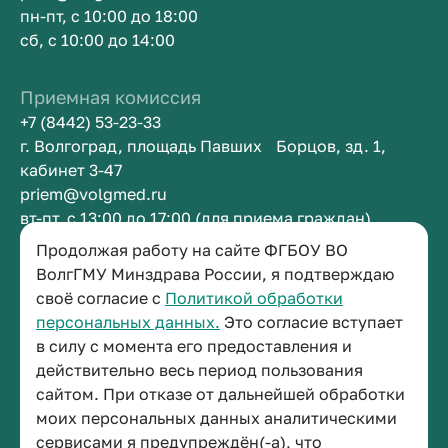
пн-пт, с 10:00 до 18:00
сб, с 10:00 до 14:00
Приемная комиссия
+7 (8442) 53-23-33
г. Волгоград, площадь Павших Борцов, зд. 1,
кабинет 3-47
priem@volgmed.ru
вт-пт, с 13:00 до 17:00 (для приема граждан)
Продолжая работу на сайте ФГБОУ ВО
Приемная ректора
ВолгГМУ Минздрава России, я подтверждаю
своё согласие с
Политикой обработки
+7 (8442) 38-50-05
персональных данных.
Это согласие вступает
г. Волгоград, площадь Павших Борцов, зд. 1,
в силу с момента его предоставления и
кабинет 3-11
действительно весь период пользования
post@volgmed.ru
сайтом. При отказе от дальнейшей обработки
пн-пт, с 08.30 до 17.00 (перерыв с 12.30 до 13.00)
моих персональных данных аналитическими
сервисами я предупреждён(-а), что