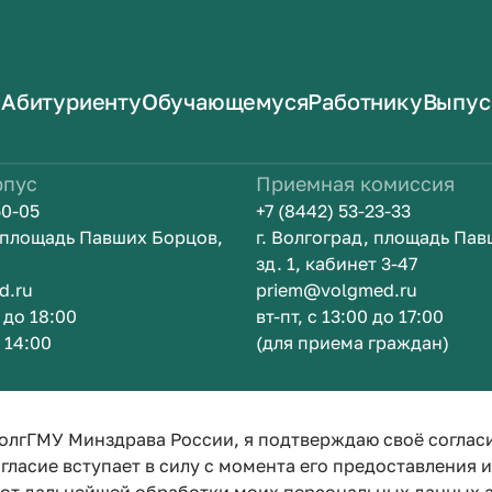
Абитуриенту
Обучающемуся
Работнику
Выпус
рпус
Приемная комиссия
50-05
+7 (8442) 53-23-33
, площадь Павших Борцов,
г. Волгоград, площадь Па
зд. 1, кабинет 3-47
d.ru
priem@volgmed.ru
0 до 18:00
вт-пт, с 13:00 до 17:00
о 14:00
(для приема граждан)
ом
Искусство 
олгГМУ Минздрава России, я подтверждаю своё соглас
гласие вступает в силу с момента его предоставления 