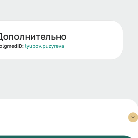
Дополнительно
olgmedID:
lyubov.puzyreva