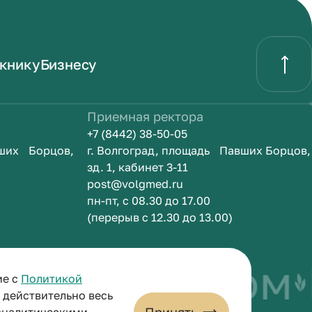
книку
Бизнесу
Приемная ректора
+7 (8442) 38-50-05
вших Борцов,
г. Волгоград, площадь Павших Борцов,
зд. 1, кабинет 3-11
post@volgmed.ru
пн-пт, с 08.30 до 17.00
(перерыв с 12.30 до 13.00)
быть врачом
И
ие с
Политикой
и действительно весь