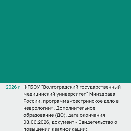
В медицине
23 года
Сведения об образовательной организации
Контакты
История ВолгГМУ
Вакансии
Профком обучающихся и работников
Дополнительно
Брендбук и фирменный стиль
VolgmedID:
elena.shimf
Часто задаваемые вопросы
Образование
2026 г
ФГБОУ "Волгоградский государственный
медицинский университет" Минздрава
России, программа «сестринское дело в
неврологии», Дополнительное
образование (ДО), дата окончания
08.06.2026, документ - Свидетельство о
повышении квалификации;