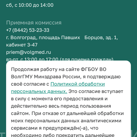
сб, с 10:00 до 14:00
Приемная комиссия
+7 (8442) 53-23-33
г. Волгоград, площадь Павших Борцов, зд. 1,
кабинет 3-47
priem@volgmed.ru
вт-пт, с 13:00 до 17:00 (для приема граждан)
Продолжая работу на сайте ФГБОУ ВО
Приемная ректора
ВолгГМУ Минздрава России, я подтверждаю
своё согласие с
Политикой обработки
+7 (8442) 38-50-05
персональных данных.
Это согласие вступает
г. Волгоград, площадь Павших Борцов, зд. 1,
в силу с момента его предоставления и
кабинет 3-11
действительно весь период пользования
post@volgmed.ru
сайтом. При отказе от дальнейшей обработки
пн-пт, с 08.30 до 17.00 (перерыв с 12.30 до 13.00)
моих персональных данных аналитическими
сервисами я предупреждён(-а), что
во быть врачом
И
необходимо либо прекратить дальнейшее