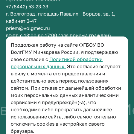
+7 (8442) 53-23-33
г. Волгоград, площадь Павших Борцов, зд. 1,
кабинет 3-47
priem@volgmed.ru
вт-пт, с 13:00 до 17:00 (для приема граждан)
Продолжая работу на сайте ФГБОУ ВО
Приемная ректора
ВолгГМУ Минздрава России, я подтверждаю
своё согласие с
Политикой обработки
+7 (8442) 38-50-05
персональных данных.
Это согласие вступает
г. Волгоград, площадь Павших Борцов, зд. 1,
в силу с момента его предоставления и
кабинет 3-11
действительно весь период пользования
post@volgmed.ru
сайтом. При отказе от дальнейшей обработки
пн-пт, с 08.30 до 17.00 (перерыв с 12.30 до 13.00)
моих персональных данных аналитическими
сервисами я предупреждён(-а), что
во быть врачом
Ис
необходимо либо прекратить дальнейшее
использование сайта, либо самостоятельно
отключить cookies в настройках своего
© 2026 Волгоградский государственный медицинский университет
браузера.