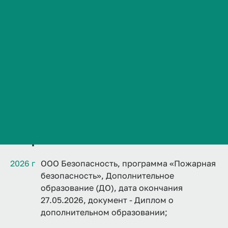
dmitrij.ivanov@volgmed.ru
Сведения об образовательной организации
Контакты
История ВолгГМУ
Вакансии
Профком обучающихся и работников
Дополнительно
Брендбук и фирменный стиль
VolgmedID:
dmitrij.ivanov
Часто задаваемые вопросы
Образование
2026 г
ООО Безопасность, программа «Пожарная
безопасность», Дополнительное
образование (ДО), дата окончания
27.05.2026, документ - Диплом о
дополнительном образовании;