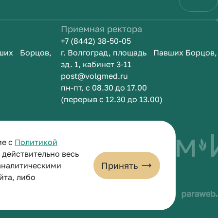
Приемная ректора
+7 (8442) 38-50-05
вших Борцов,
г. Волгоград, площадь Павших Борцов,
зд. 1, кабинет 3-11
post@volgmed.ru
пн-пт, с 08.30 до 17.00
(перерыв с 12.30 до 13.00)
ыть врачом
Ис
ие с
Политикой
и действительно весь
Принять
 аналитическими
йта, либо
льных данных
Пользовательское соглашение