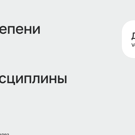
тепени
V
сциплины
елез