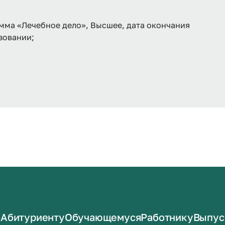
мма «Лечебное дело», Высшее, дата окончания
зовании;
Абитуриенту
Обучающемуся
Работнику
Выпус