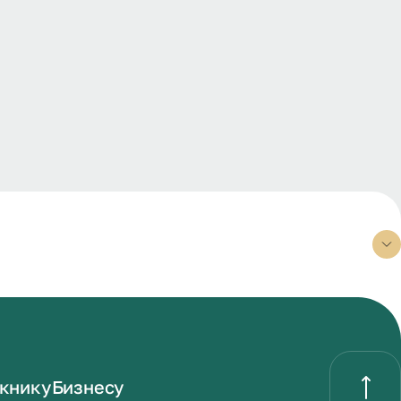
книку
Бизнесу