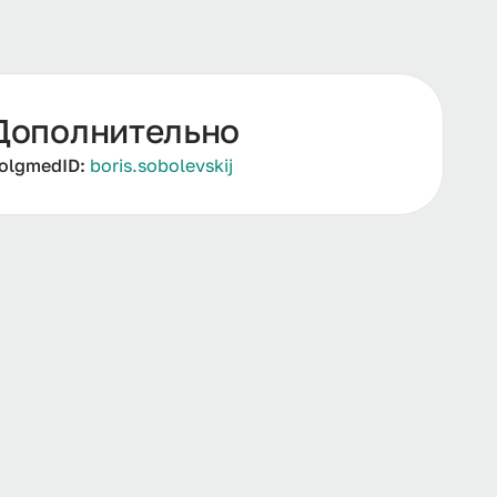
Дополнительно
olgmedID:
boris.sobolevskij