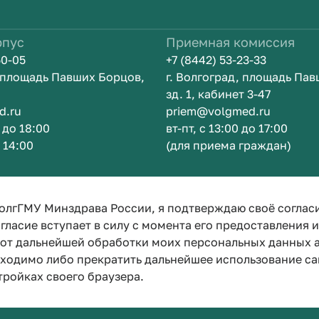
рпус
Приемная комиссия
50-05
+7 (8442) 53-23-33
, площадь Павших Борцов,
г. Волгоград, площадь Па
зд. 1, кабинет 3-47
d.ru
priem@volgmed.ru
0 до 18:00
вт-пт, с 13:00 до 17:00
о 14:00
(для приема граждан)
м
Искусство б
олгГМУ Минздрава России, я подтверждаю своё соглас
гласие вступает в силу с момента его предоставления 
е от дальнейшей обработки моих персональных данных
бходимо либо прекратить дальнейшее использование са
тройках своего браузера.
Политика конфиденциальности
Политика по обработке персона