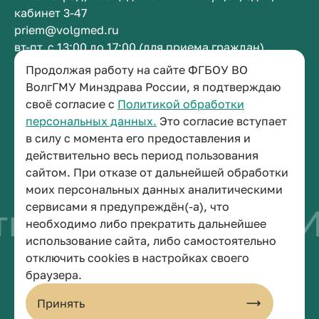
кабинет 3-47
priem@volgmed.ru
вт-пт, с 13:00 до 17:00 (для приема граждан)
Продолжая работу на сайте ФГБОУ ВО
Приемная ректора
ВолгГМУ Минздрава России, я подтверждаю
своё согласие с
Политикой обработки
+7 (8442) 38-50-05
персональных данных.
Это согласие вступает
г. Волгоград, площадь Павших Борцов, зд. 1,
в силу с момента его предоставления и
кабинет 3-11
действительно весь период пользования
post@volgmed.ru
сайтом. При отказе от дальнейшей обработки
пн-пт, с 08.30 до 17.00 (перерыв с 12.30 до 13.00)
моих персональных данных аналитическими
сервисами я предупреждён(-а), что
во быть врачом
Ис
необходимо либо прекратить дальнейшее
использование сайта, либо самостоятельно
отключить cookies в настройках своего
© 2026 Волгоградский государственный медицинский университет
браузера.
Политика конфиденциальности
Политика по обработке персональных данных
Принять
Пользовательское соглашение