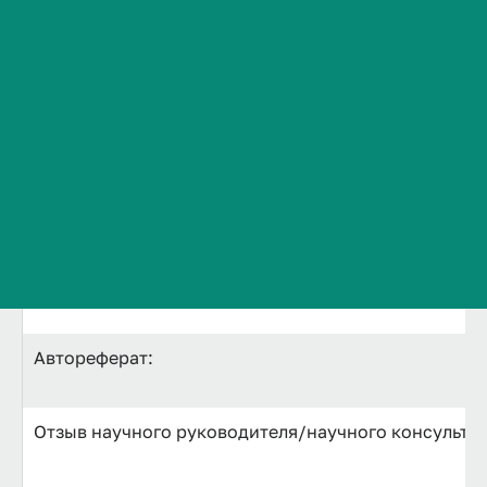
Ф.И.О соискателя ученой степени:
Сведения об образовательной организации
Контакты
Тема диссертации:
История ВолгГМУ
Вакансии
Искомая ученая степень:
Профком обучающихся и работников
Научная специальность:
Брендбук и фирменный стиль
Назначенная дата и время защиты:
Часто задаваемые вопросы
Диссертация:
Автореферат:
Отзыв научного руководителя/научного консультан