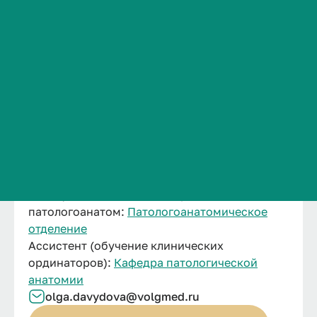
Сведения об образовательной организации
Контакты
История ВолгГМУ
Вакансии
Профком обучающихся и работников
Брендбук и фирменный стиль
Часто задаваемые вопросы
Давыдова Ольга Викторовна
Заведующий отделением-врач-
патологоанатом:
Патологоанатомическое
отделение
Ассистент (обучение клинических
ординаторов):
Кафедра патологической
анатомии
olga.davydova@volgmed.ru