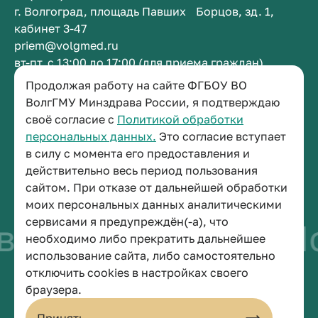
г. Волгоград, площадь Павших Борцов, зд. 1,
кабинет 3-47
priem@volgmed.ru
вт-пт, с 13:00 до 17:00 (для приема граждан)
Продолжая работу на сайте ФГБОУ ВО
Приемная ректора
ВолгГМУ Минздрава России, я подтверждаю
своё согласие с
Политикой обработки
+7 (8442) 38-50-05
персональных данных.
Это согласие вступает
г. Волгоград, площадь Павших Борцов, зд. 1,
в силу с момента его предоставления и
кабинет 3-11
действительно весь период пользования
post@volgmed.ru
сайтом. При отказе от дальнейшей обработки
пн-пт, с 08.30 до 17.00 (перерыв с 12.30 до 13.00)
моих персональных данных аналитическими
сервисами я предупреждён(-а), что
во быть врачом
Ис
необходимо либо прекратить дальнейшее
использование сайта, либо самостоятельно
отключить cookies в настройках своего
© 2026 Волгоградский государственный медицинский университет
браузера.
Политика конфиденциальности
Политика по обработке персональных данных