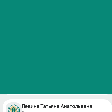
Часто задаваемые вопросы
Давыдова Марина Викторовна
Операционная медицинская сестра
Касьянова Оксана Павловна
Операционная медицинская сестра
Левина Татьяна Анатольевна