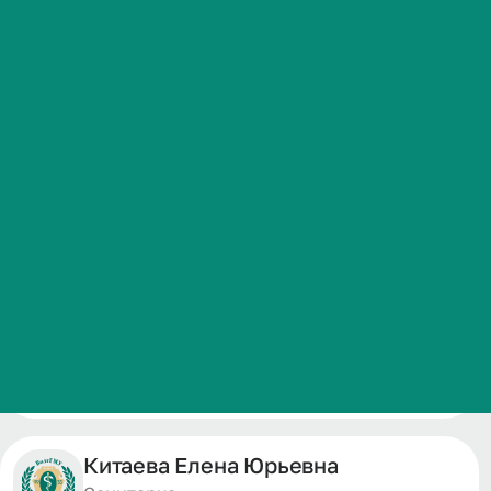
Студенческая жизнь
Авдеева Варвара Викторовна
Международная
Старшая операционная медицинская
деятельность
сестра
Операционная медицинская сестра
Абитуриенту
Обучающемуся
Иванова Людмила
Вячеславовна
Бизнесу
Операционная медицинская сестра
Китаева Елена Юрьевна