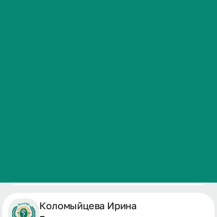
Сведения об образовательной организации
Александрова Юлия
Владимировна
Санитарка
Калгина Анастасия
Геннадьевна
Операционная медицинская сестра
Коломыйцева Ирина