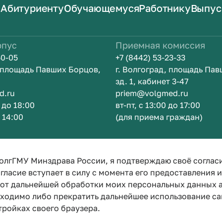
Абитуриенту
Обучающемуся
Работнику
Выпус
рпус
Приемная комиссия
50-05
+7 (8442) 53-23-33
, площадь Павших Борцов,
г. Волгоград, площадь Па
зд. 1, кабинет 3-47
d.ru
priem@volgmed.ru
0 до 18:00
вт-пт, с 13:00 до 17:00
о 14:00
(для приема граждан)
ом
Искусство 
олгГМУ Минздрава России, я подтверждаю своё соглас
гласие вступает в силу с момента его предоставления 
е от дальнейшей обработки моих персональных данных
бходимо либо прекратить дальнейшее использование са
тройках своего браузера.
Политика конфиденциальности
Политика по обработке персона