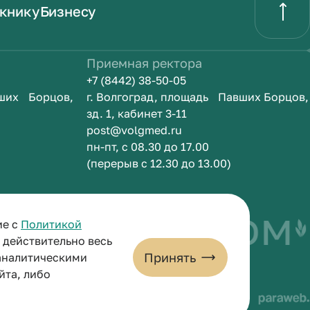
книку
Бизнесу
Приемная ректора
+7 (8442) 38-50-05
вших Борцов,
г. Волгоград, площадь Павших Борцов,
зд. 1, кабинет 3-11
post@volgmed.ru
пн-пт, с 08.30 до 17.00
(перерыв с 12.30 до 13.00)
быть врачом
И
ие с
Политикой
и действительно весь
Принять
 аналитическими
йта, либо
льных данных
Пользовательское соглашение