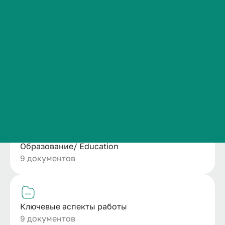
Сведения об образовательной организации
Положение о структурном подразделении
Контакты
1 документ
История ВолгГМУ
Вакансии
Профком обучающихся и работников
Ресурсное обеспечение кафедры
Брендбук и фирменный стиль
5 документов
Часто задаваемые вопросы
Образование/ Education
9 документов
Ключевые аспекты работы
9 документов