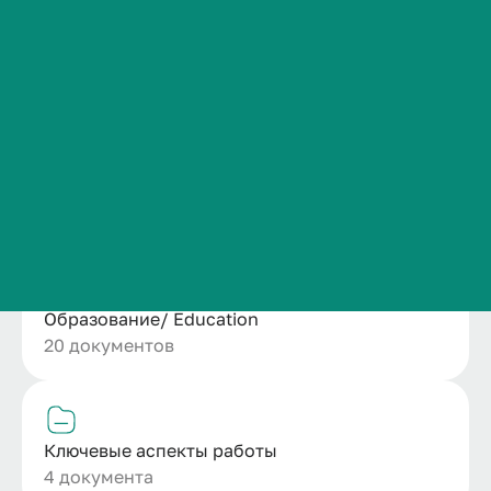
Сведения об образовательной организации
Положение о структурном подразделении
Контакты
1 документ
История ВолгГМУ
Вакансии
Профком обучающихся и работников
Ресурсное обеспечение кафедры
Брендбук и фирменный стиль
4 документа
Часто задаваемые вопросы
Образование/ Education
20 документов
Ключевые аспекты работы
4 документа