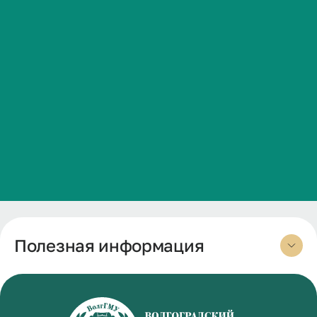
Сведения об образовательной организации
Положение о структурном подразделении
Контакты
1 документ
История ВолгГМУ
Вакансии
Профком обучающихся и работников
Образование/ Education
Брендбук и фирменный стиль
126 документов
Часто задаваемые вопросы
Полезная информация