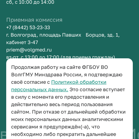
сб, с 10:00 до 14:00
Приемная комиссия
+7 (8442) 53-23-33
г. Волгоград, площадь Павших Борцов, зд. 1,
кабинет 3-47
priem@volgmed.ru
вт-пт, с 13:00 до 17:00 (для приема граждан)
Продолжая работу на сайте ФГБОУ ВО
Приемная ректора
ВолгГМУ Минздрава России, я подтверждаю
своё согласие с
Политикой обработки
+7 (8442) 38-50-05
персональных данных.
Это согласие вступает
г. Волгоград, площадь Павших Борцов, зд. 1,
в силу с момента его предоставления и
кабинет 3-11
действительно весь период пользования
post@volgmed.ru
сайтом. При отказе от дальнейшей обработки
пн-пт, с 08.30 до 17.00 (перерыв с 12.30 до 13.00)
моих персональных данных аналитическими
сервисами я предупреждён(-а), что
во быть врачом
Ис
необходимо либо прекратить дальнейшее